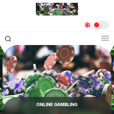
Skip
to
content
ONLINE GAMBLING