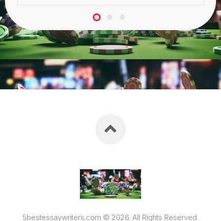
5bestessaywriters.com © 2026. All Rights Reserved.