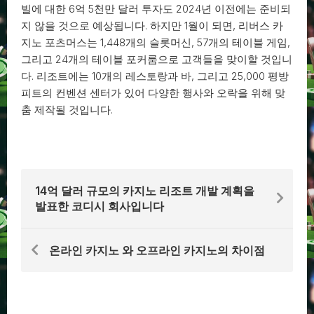
빌에 대한 6억 5천만 달러 투자도 2024년 이전에는 준비되
지 않을 것으로 예상됩니다. 하지만 1월이 되면, 리버스 카
지노 포츠머스는 1,448개의 슬롯머신, 57개의 테이블 게임,
그리고 24개의 테이블 포커룸으로 고객들을 맞이할 것입니
다. 리조트에는 10개의 레스토랑과 바, 그리고 25,000 평방
피트의 컨벤션 센터가 있어 다양한 행사와 오락을 위해 맞
춤 제작될 것입니다.
14억 달러 규모의 카지노 리조트 개발 계획을
발표한 코디시 회사입니다
온라인 카지노 와 오프라인 카지노의 차이점