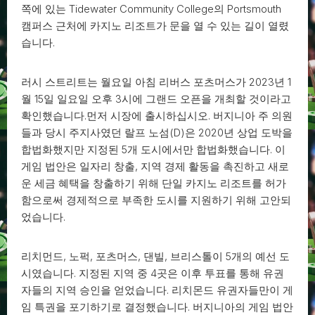
쪽에 있는 Tidewater Community College의 Portsmouth
캠퍼스 근처에 카지노 리조트가 문을 열 수 있는 길이 열렸
습니다.
러시 스트리트는 월요일 아침 리버스 포츠머스가 2023년 1
월 15일 일요일 오후 3시에 그랜드 오픈을 개최할 것이라고
확인했습니다.먼저 시장에 출시하십시오. 버지니아 주 의원
들과 당시 주지사였던 랄프 노섬(D)은 2020년 상업 도박을
합법화했지만 지정된 5개 도시에서만 합법화했습니다. 이
게임 법안은 일자리 창출, 지역 경제 활동을 촉진하고 새로
운 세금 혜택을 창출하기 위해 단일 카지노 리조트를 허가
함으로써 경제적으로 부족한 도시를 지원하기 위해 고안되
었습니다.
리치먼드, 노퍽, 포츠머스, 댄빌, 브리스톨이 5개의 예선 도
시였습니다. 지정된 지역 중 4곳은 이후 투표를 통해 유권
자들의 지역 승인을 얻었습니다. 리치몬드 유권자들만이 게
임 특권을 포기하기로 결정했습니다. 버지니아의 게임 법안